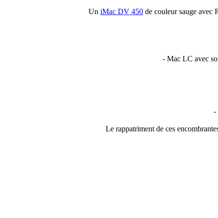
Un
iMac DV 450
de couleur sauge avec P
- Mac LC avec so
-
Le rappatriment de ces encombrantes e