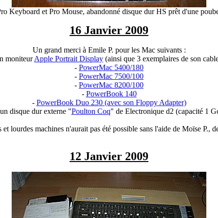
ro Keyboard et Pro Mouse, abandonné disque dur HS prêt d'une poubell
16 Janvier 2009
Un grand merci à Emile P. pour les Mac suivants :
n moniteur
Apple Portrait Display
(ainsi que 3 exemplaires de son cable
-
PowerMac 5400/180
-
PowerMac 7500/100
-
PowerMac 8200/100
-
PowerBook 140
-
PowerBook Duo 230 (avec son Floppy Adapter)
 un disque dur externe "
Poulton Coq
" de Electronique d2 (capacité 1 G
t lourdes machines n'aurait pas été possible sans l'aide de Moïse P., de
12 Janvier 2009